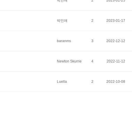
박인애
2
2023-01-25
박인애
2
2023-01-17
baranms
3
2022-12-12
Newton Skurrie
4
2022-11-12
Luella
2
2022-10-08